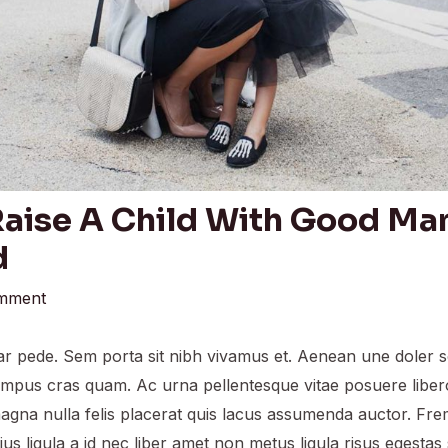
aise A Child With Good Ma
d
omment
 pede. Sem porta sit nibh vivamus et. Aenean une doler soll
tempus cras quam. Ac urna pellentesque vitae posuere libe
 magna nulla felis placerat quis lacus assumenda auctor. Fre
ius ligula a id nec liber amet non metus ligula risus egesta