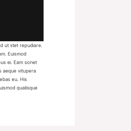
d ut stet repudiare.
eam. Euismod
ibus ei. Eam sonet
is aeque vitupera
iebas eu. His
Euismod qualisque