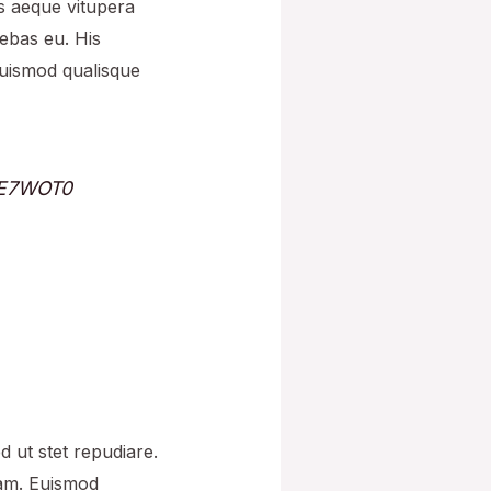
is aeque vitupera
iebas eu. His
Euismod qualisque
atE7WOT0
d ut stet repudiare.
eam. Euismod