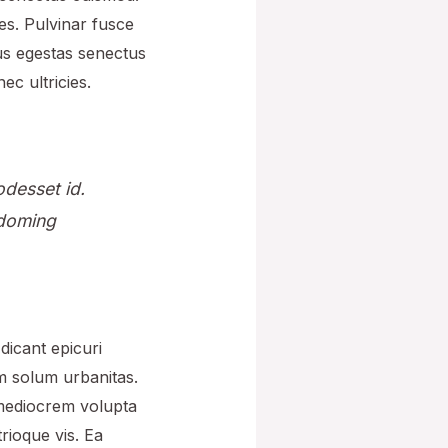
ies. Pulvinar fusce
sus egestas senectus
ec ultricies.
odesset id.
 doming
 dicant epicuri
im solum urbanitas.
, mediocrem volupta
rioque vis. Ea