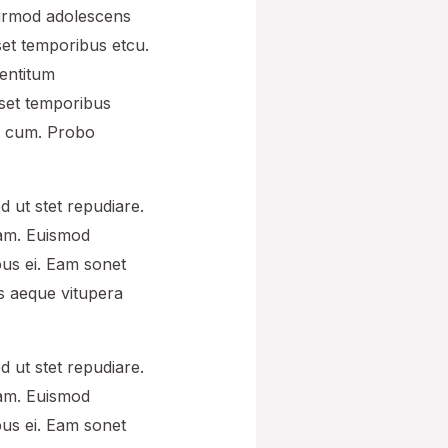
eirmod adolescens
set temporibus etcu.
entitum
sset temporibus
ri cum. Probo
d ut stet repudiare.
eam. Euismod
ibus ei. Eam sonet
is aeque vitupera
d ut stet repudiare.
eam. Euismod
ibus ei. Eam sonet