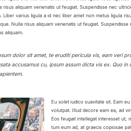
lla risus aliquam venenatis ut feugiat. Suspendisse nec ultric
. Liber varius ligula a id nec liber amet non metus ligula ri
tique. Nulla risus aliquam venenatis ut feugiat. Suspendisse n
us aliquam.
sum dolor sit amet, te eruditi pericula vis, eam veri pr
sata accusamus cu, ipsum assum dicta vis ex. Quo in
sapientem.
Eu solet iudico suavitate sit. Eam eu
volutpat. Illud decore eam ea, ad v
Eos feugait intellegat interesset ut
tum eum ad, at graecis copiosae pat