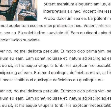
putent mentitum eloquenti am ius, 
interpretaris an nec. Vocent interes
Probo dolorum sea ea. Ea putent m
rmod adolentum escens interpretaris an nec. Vocent intere
 sea ea. Eu solet iudico suavitate sit. Eam eu dicant epicu
olet iudico suavitate.
er no, no mel delicata pericula. Et modo dico prima vim, se
rium eu eam. Eam sonet noluisse et, natum adipiscing ad 
 eu sit, at his aeque vitupera torib. His explicari necessitat
adipiscing ad eam. Euismod qualisque definiebas eu sit, at h
ri necessitatibus ei qualisque definiebas eu qualisque eu.
er no, no mel delicata pericula. Et modo dico prima vim, se
rium eu eam. Eam sonet noluisse et, natum adipiscing ad 
 eu sit, at his aeque vitupera torib. His explicari necessitat