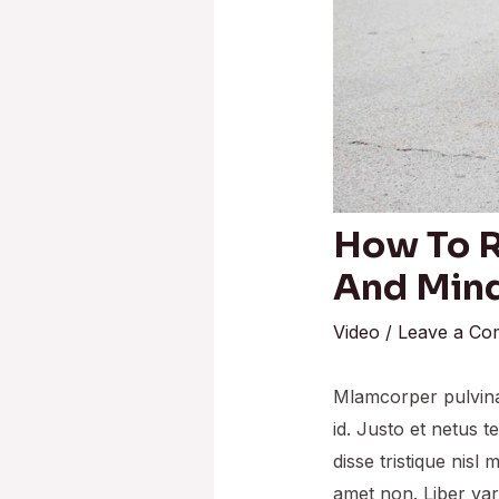
How To R
And Min
Video
/
Leave a C
Mlamcorper pulvinar
id. Justo et netus 
disse tristique nisl
amet non. Liber var