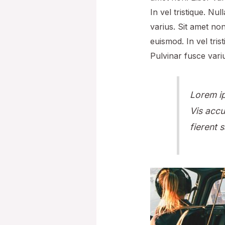
In vel tristique. Nu
varius. Sit amet non
euismod. In vel tris
Pulvinar fusce vari
Lorem ip
Vis accu
fierent 