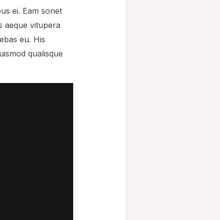
ibus ei. Eam sonet
is aeque vitupera
iebas eu. His
Euismod qualisque