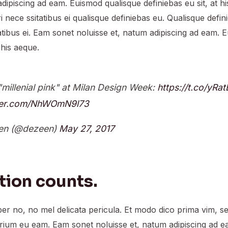
adipiscing ad eam. Euismod qualisque definiebas eu sit, at h
ri nece ssitatibus ei qualisque definiebas eu. Qualisque defin
tatibus ei. Eam sonet noluisse et, natum adipiscing ad eam. 
 his aeque.
"millenial pink" at Milan Design Week:
https://t.co/yR
tter.com/NhWOmN9l73
en (@dezeen)
May 27, 2017
tion counts.
er no, no mel delicata pericula. Et modo dico prima vim, se
rium eu eam. Eam sonet noluisse et, natum adipiscing ad 