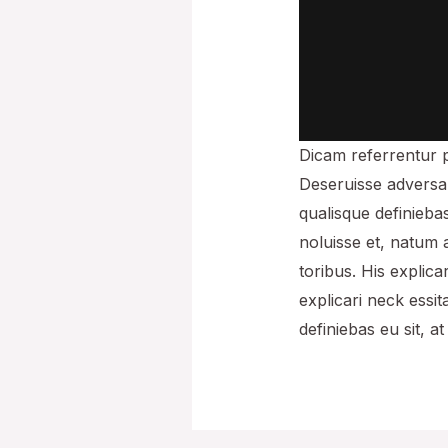
Dicam referrentur p
Deseruisse adversa
qualisque definiebas
noluisse et, natum 
toribus. His explica
explicari neck essi
definiebas eu sit, at