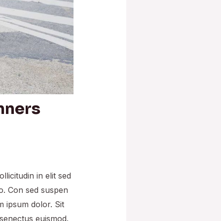
nners
icitudin in elit sed
ro. Con sed suspen
m ipsum dolor. Sit
s senectus euismod.