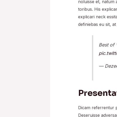
noluisse et, natum 
toribus. His explica
explicari neck essi
definiebas eu sit, at
Best of 
pic.twi
— Deze
Presenta
Dicam referrentur p
Deseruisse adversa